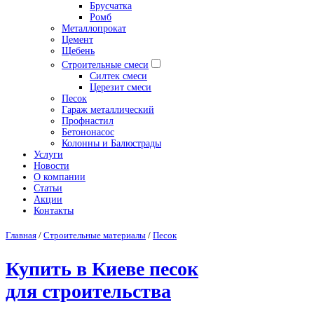
Брусчатка
Ромб
Металлопрокат
Цемент
Щебень
Строительные смеси
Силтек смеси
Церезит смеси
Песок
Гараж металлический
Профнастил
Бетононасос
Колонны и Балюстрады
Услуги
Новости
О компании
Статьи
Акции
Контакты
Главная
/
Строительные материалы
/
Песок
Купить в Киеве песок
для строительства