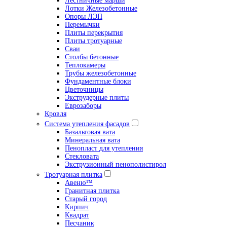
Лестничные марши
Лотки Железобетонные
Опоры ЛЭП
Перемычки
Плиты перекрытия
Плиты тротуарные
Сваи
Столбы бетонные
Теплокамеры
Трубы железобетонные
Фундаментные блоки
Цветочницы
Экструдерные плиты
Еврозаборы
Кровля
Система утепления фасадов
Базальтовая вата
Минеральная вата
Пенопласт для утепления
Стекловата
Экструзионный пенополистирол
Тротуарная плитка
Авеню™
Гранитная плитка
Старый город
Кирпич
Квадрат
Песчаник