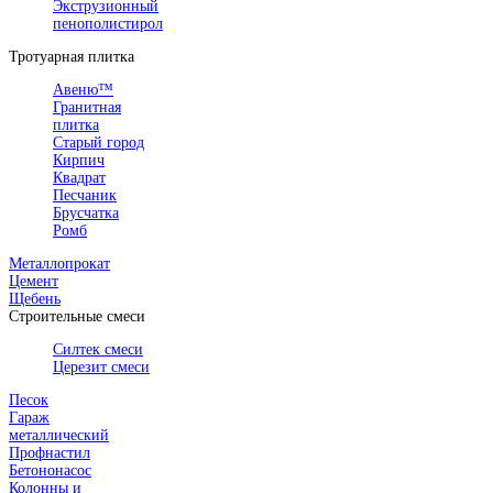
Экструзионный
пенополистирол
Тротуарная плитка
Авеню™
Гранитная
плитка
Старый город
Кирпич
Квадрат
Песчаник
Брусчатка
Ромб
Металлопрокат
Цемент
Щебень
Строительные смеси
Силтек смеси
Церезит смеси
Песок
Гараж
металлический
Профнастил
Бетононасос
Колонны и