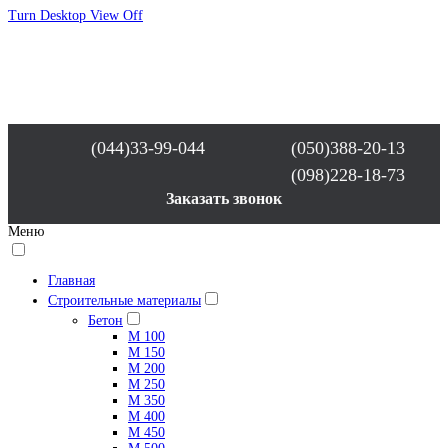
Turn Desktop View Off
(044)33-99-044
(050)388-20-13
(098)228-18-73
Заказать звонок
Меню
Главная
Строительные материалы
Бетон
М 100
М 150
М 200
М 250
М 350
М 400
М 450