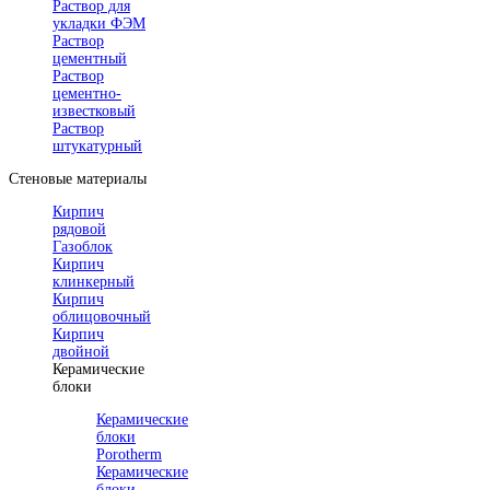
Раствор для
укладки ФЭМ
Раствор
цементный
Раствор
цементно-
известковый
Раствор
штукатурный
Стеновые материалы
Кирпич
рядовой
Газоблок
Кирпич
клинкерный
Кирпич
облицовочный
Кирпич
двойной
Керамические
блоки
Керамические
блоки
Porotherm
Керамические
блоки