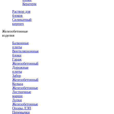
Кератерм
Раствор для
блоков
Силикатный
кирпич
Железобетонные
изделия
Балконные
плиты
Вентиляционные
блоки
Гараж
Железобетонный
Дорожные
плиты
Забор
Железобетонный
Кольца
Железобетонные
Лестничные
марши
Лотки
Железобетонные
Опоры ЛЭП
Перемычки