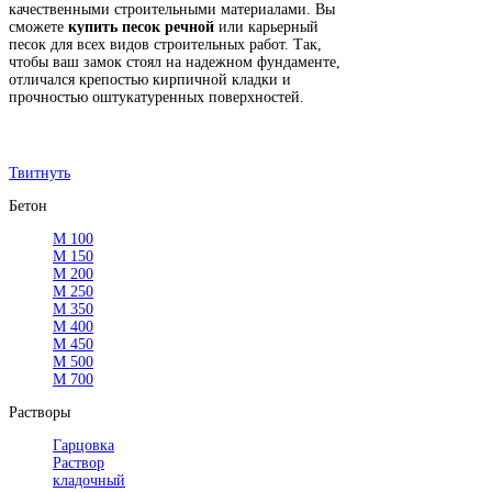
качественными строительными материалами. Вы
сможете
купить песок речной
или карьерный
песок для всех видов строительных работ. Так,
чтобы ваш замок стоял на надежном фундаменте,
отличался крепостью кирпичной кладки и
прочностью оштукатуренных поверхностей.
Твитнуть
Бетон
М 100
М 150
М 200
М 250
М 350
М 400
М 450
М 500
М 700
Растворы
Гарцовка
Раствор
кладочный