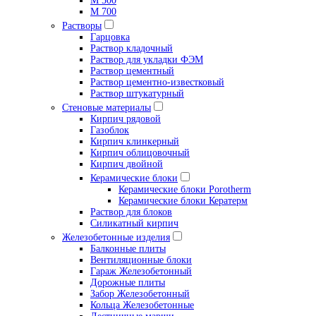
М 500
М 700
Растворы
Гарцовка
Раствор кладочный
Раствор для укладки ФЭМ
Раствор цементный
Раствор цементно-известковый
Раствор штукатурный
Стеновые материалы
Кирпич рядовой
Газоблок
Кирпич клинкерный
Кирпич облицовочный
Кирпич двойной
Керамические блоки
Керамические блоки Porotherm
Керамические блоки Кератерм
Раствор для блоков
Силикатный кирпич
Железобетонные изделия
Балконные плиты
Вентиляционные блоки
Гараж Железобетонный
Дорожные плиты
Забор Железобетонный
Кольца Железобетонные