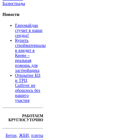
Балюстрады
Новости
Евромайдан
стучит в наши
сердца!
Купить
стройматериалы
в кредит в
Киеве –
реальная
помощь для
застройщика
Открытие БЦ
и ТРЦ
Gulliver не
обошлось без
нашего
участия
РАБОТАЕМ
КРУГЛОСУТОЧНО
Бетон
,
ЖБИ
,
плиты