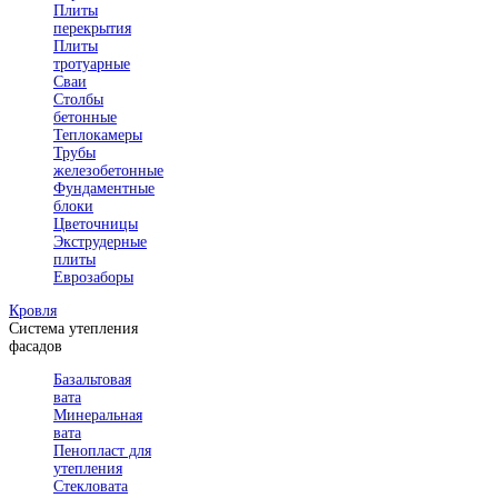
Плиты
перекрытия
Плиты
тротуарные
Сваи
Столбы
бетонные
Теплокамеры
Трубы
железобетонные
Фундаментные
блоки
Цветочницы
Экструдерные
плиты
Еврозаборы
Кровля
Система утепления
фасадов
Базальтовая
вата
Минеральная
вата
Пенопласт для
утепления
Стекловата