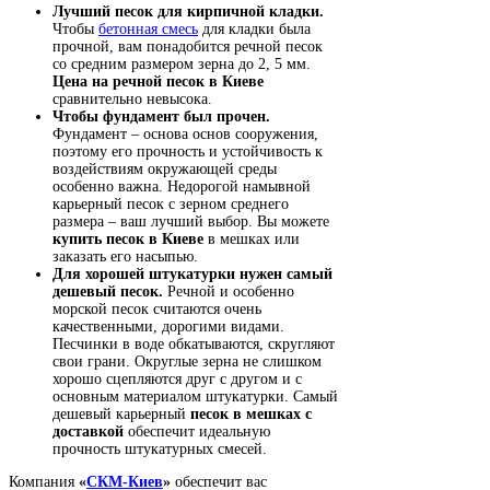
Лучший песок для кирпичной кладки.
Чтобы
бетонная смесь
для кладки была
прочной, вам понадобится речной песок
со средним размером зерна до 2, 5 мм.
Цена на речной песок в Киеве
сравнительно невысока.
Чтобы фундамент был прочен.
Фундамент – основа основ сооружения,
поэтому его прочность и устойчивость к
воздействиям окружающей среды
особенно важна. Недорогой намывной
карьерный песок с зерном среднего
размера – ваш лучший выбор. Вы можете
купить песок в Киеве
в мешках или
заказать его насыпью.
Для хорошей штукатурки нужен самый
дешевый песок.
Речной и особенно
морской песок считаются очень
качественными, дорогими видами.
Песчинки в воде обкатываются, скругляют
свои грани. Округлые зерна не слишком
хорошо сцепляются друг с другом и с
основным материалом штукатурки. Самый
дешевый карьерный
песок в мешках с
доставкой
обеспечит идеальную
прочность штукатурных смесей.
Компания
«
СКМ-Киев
»
обеспечит вас