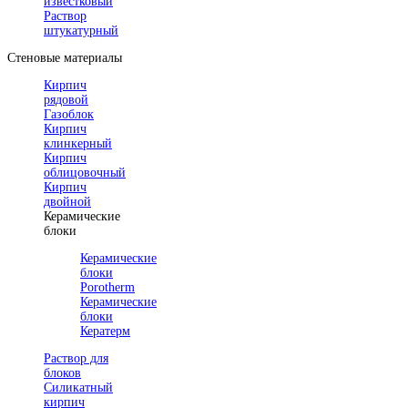
известковый
Раствор
штукатурный
Стеновые материалы
Кирпич
рядовой
Газоблок
Кирпич
клинкерный
Кирпич
облицовочный
Кирпич
двойной
Керамические
блоки
Керамические
блоки
Porotherm
Керамические
блоки
Кератерм
Раствор для
блоков
Силикатный
кирпич