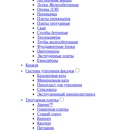
Лестничные марши
Лотки Железобетонные
Опоры ЛЭП
Перемычки
Плиты перекрытия
Плиты тротуарные
Сваи
Столбы бетонные
Теплокамеры
Трубы железобетонные
Фундаментные блоки
Цветочницы
Экструдерные плиты
Еврозаборы
Кровля
Система утепления фасадов
Базальтовая вата
Минеральная вата
Пенопласт для утепления
Стекловата
Экструзионный пенополистирол
Тротуарная плитка
Авеню™
Гранитная плитка
Старый город
Кирпич
Квадрат
Песчаник