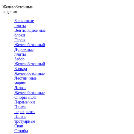
Железобетонные
изделия
Балконные
плиты
Вентиляционные
блоки
Гараж
Железобетонный
Дорожные
плиты
Забор
Железобетонный
Кольца
Железобетонные
Лестничные
марши
Лотки
Железобетонные
Опоры ЛЭП
Перемычки
Плиты
перекрытия
Плиты
тротуарные
Сваи
Столбы