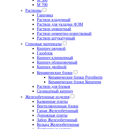
М 500
М 700
Растворы
Гарцовка
Раствор кладочный
Раствор для укладки ФЭМ
Раствор цементный
Раствор цементно-известковый
Раствор штукатурный
Стеновые материалы
Кирпич рядовой
Газоблок
Кирпич клинкерный
Кирпич облицовочный
Кирпич двойной
Керамические блоки
Керамические блоки Porotherm
Керамические блоки Кератерм
Раствор для блоков
Силикатный кирпич
Железобетонные изделия
Балконные плиты
Вентиляционные блоки
Гараж Железобетонный
Дорожные плиты
Забор Железобетонный
Кольца Железобетонные