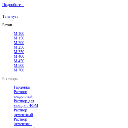
Подробнее...
Твитнуть
Бетон
М 100
М 150
М 200
М 250
М 350
М 400
М 450
М 500
М 700
Растворы
Гарцовка
Раствор
кладочный
Раствор для
укладки ФЭМ
Раствор
цементный
Раствор
цементно-