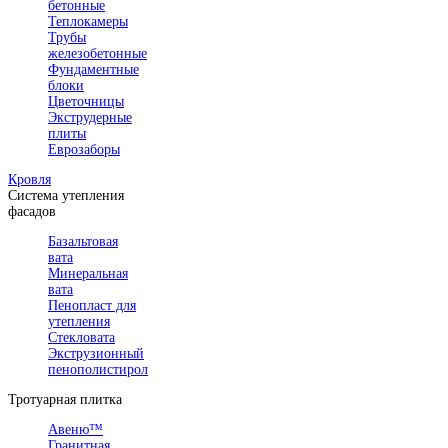
бетонные
Теплокамеры
Трубы
железобетонные
Фундаментные
блоки
Цветочницы
Экструдерные
плиты
Еврозаборы
Кровля
Система утепления
фасадов
Базальтовая
вата
Минеральная
вата
Пенопласт для
утепления
Стекловата
Экструзионный
пенополистирол
Тротуарная плитка
Авеню™
Гранитная