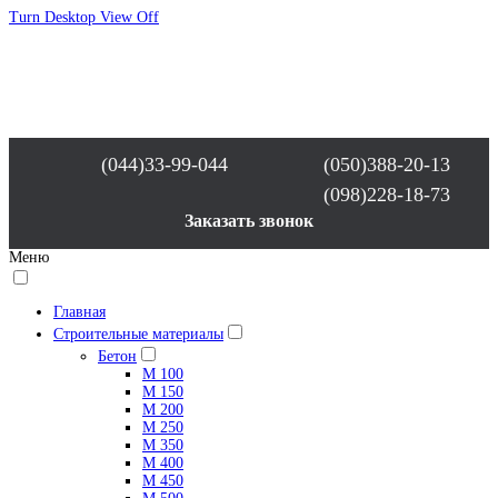
Turn Desktop View Off
(044)33-99-044
(050)388-20-13
(098)228-18-73
Заказать звонок
Меню
Главная
Строительные материалы
Бетон
М 100
М 150
М 200
М 250
М 350
М 400
М 450