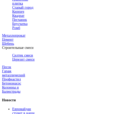
плитка
Старый город
Кирпич
Квадрат
Песчаник
Брусчатка
Ромб
Металлопрокат
Цемент
Щебень
Строительные смеси
Силтек смеси
Церезит смеси
Песок
Гараж
металлический
Профнастил
Бетононасос
Колонны и
Балюстрады
Новости
Евромайдан
стучит в наши