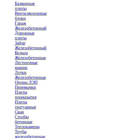
Балконные
плиты
Вентиляционные
блоки
Гараж
Железобетонный
Дорожные
плиты
Забор
Железобетонный
Кольца
Железобетонные
Лестничные
марши
Лотки
Железобетонные
Опоры ЛЭП
Перемычки
Плиты
перекрытия
Плиты
тротуарные
Сваи
Столбы
бетонные
Теплокамеры
Трубы
железобетонные