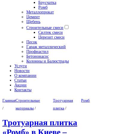
Брусчатка
Ромб
Металлопрокат
Цемент
Щебень
Строительные смеси
Силтек смеси
Церезит смеси
Песок
Гараж металлический
Профнастил
Бетононасос
Колонны и Балюстрады
Услуги
Новости
О компании
Статьи
Акции
Контакты
Главная
Строительные
Тротуарная
Ромб
/
материалы
/
плитка
/
Тротуарная плитка
«Ромб» в Киеве –