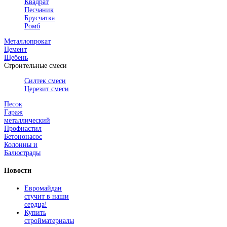
Квадрат
Песчаник
Брусчатка
Ромб
Металлопрокат
Цемент
Щебень
Строительные смеси
Силтек смеси
Церезит смеси
Песок
Гараж
металлический
Профнастил
Бетононасос
Колонны и
Балюстрады
Новости
Евромайдан
стучит в наши
сердца!
Купить
стройматериалы