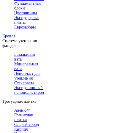
Фундаментные
блоки
Цветочницы
Экструдерные
плиты
Еврозаборы
Кровля
Система утепления
фасадов
Базальтовая
вата
Минеральная
вата
Пенопласт для
утепления
Стекловата
Экструзионный
пенополистирол
Тротуарная плитка
Авеню™
Гранитная
плитка
Старый город
Кирпич