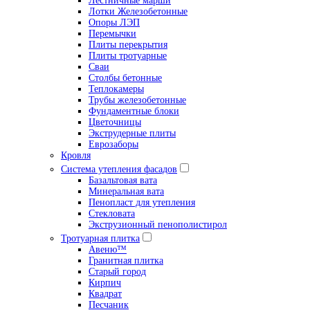
Лестничные марши
Лотки Железобетонные
Опоры ЛЭП
Перемычки
Плиты перекрытия
Плиты тротуарные
Сваи
Столбы бетонные
Теплокамеры
Трубы железобетонные
Фундаментные блоки
Цветочницы
Экструдерные плиты
Еврозаборы
Кровля
Система утепления фасадов
Базальтовая вата
Минеральная вата
Пенопласт для утепления
Стекловата
Экструзионный пенополистирол
Тротуарная плитка
Авеню™
Гранитная плитка
Старый город
Кирпич
Квадрат
Песчаник