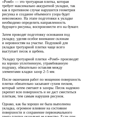
«Ромб» — это тротуарная плитка, которая
требует максимально аккуратной укладки, так
как в противном случае нарушится геометрия
рисунка и создание объемного узора будет
невозможно. На этапе подготовки к укладке
необходимо определить направленность
будущего рисунка, воспроизвести его на бумаге.
Затем проводят подготовку основания под
укладку, уделяя особое внимание склонам
и неровностям на участке. Подушкой для
укладки тротуарной плитки чаще всего
выступает песок и щебень.
Укладку тротуарной плитки «Ромб» производят
на хорошо уплотненную, утрамбованную
подушку, обязательно оставляя между
элементами кладки зазор 2–5 мм.
После окончания работ по мощению поверхность
плитки обязательно засыпают сухим песком,
который затем сметают в зазоры. Песок надежно
укрепит всю поверхность и не даст сместиться
плиткам, тем самым нарушив рисунок.
Однако, как бы хорошо не была выполнена
укладка, огромное влияние на состояние
поверхности и сохранение первоначального
цвета плитки оказывает ее качество. Если при