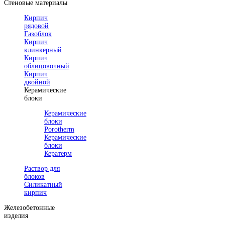
Стеновые материалы
Кирпич
рядовой
Газоблок
Кирпич
клинкерный
Кирпич
облицовочный
Кирпич
двойной
Керамические
блоки
Керамические
блоки
Porotherm
Керамические
блоки
Кератерм
Раствор для
блоков
Силикатный
кирпич
Железобетонные
изделия