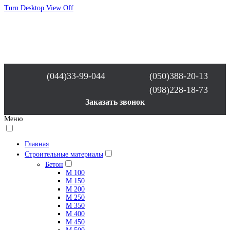
Turn Desktop View Off
(044)33-99-044
(050)388-20-13
(098)228-18-73
Заказать звонок
Меню
Главная
Строительные материалы
Бетон
М 100
М 150
М 200
М 250
М 350
М 400
М 450