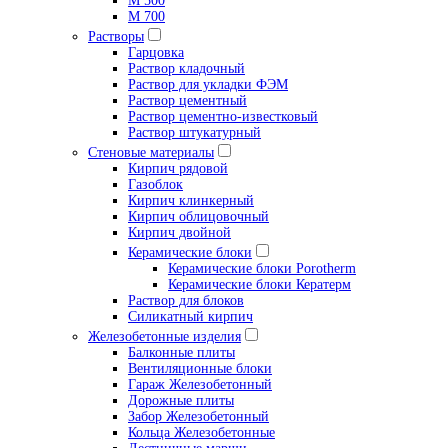
М 500
М 700
Растворы
Гарцовка
Раствор кладочный
Раствор для укладки ФЭМ
Раствор цементный
Раствор цементно-известковый
Раствор штукатурный
Стеновые материалы
Кирпич рядовой
Газоблок
Кирпич клинкерный
Кирпич облицовочный
Кирпич двойной
Керамические блоки
Керамические блоки Porotherm
Керамические блоки Кератерм
Раствор для блоков
Силикатный кирпич
Железобетонные изделия
Балконные плиты
Вентиляционные блоки
Гараж Железобетонный
Дорожные плиты
Забор Железобетонный
Кольца Железобетонные