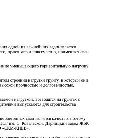
ния одной из важнейших задач является
ого, практически повсеместно, применяют сваи
вание уменьшающего горизонтальную нагрузку
том строения нагрузки грунту, в который они
высокой прочностью и долговечностью,
ваемой нагрузкой, возводятся на грунтах с
ителями выпускаются для строительства
зобетонных свай является качество, поэтому
к ПСГ им. С. Ковальской, Дарницкий завод ЖБК
ОО «СКМ-КИЕВ».
 проведения строительных работ любого типа и