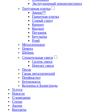
Экструзионный пенополистирол
Тротуарная плитка
Авеню™
Гранитная плитка
Старый город
Кирпич
Квадрат
Песчаник
Брусчатка
Ромб
Металлопрокат
Цемент
Щебень
Строительные смеси
Силтек смеси
Церезит смеси
Песок
Гараж металлический
Профнастил
Бетононасос
Колонны и Балюстрады
Услуги
Новости
О компании
Статьи
Акции
Контакты