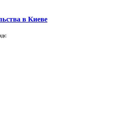
льства в Киеве
 НДС