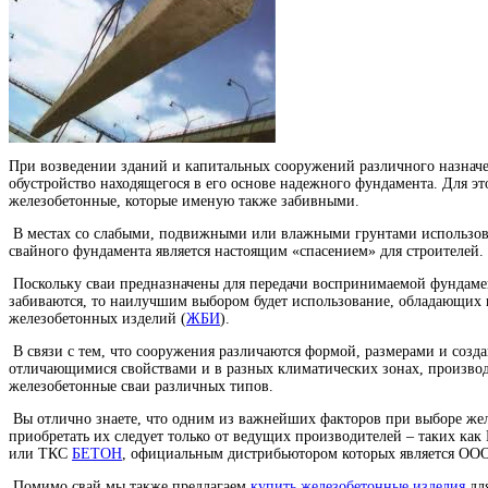
При возведении зданий и капитальных сооружений различного назначе
обустройство находящегося в его основе надежного фундамента. Для эт
железобетонные, которые именую также забивными.
В местах со слабыми, подвижными или влажными грунтами использо
свайного фундамента является настоящим «спасением» для строителей.
Поскольку сваи предназначены для передачи воспринимаемой фундамен
забиваются, то наилучшим выбором будет использование, обладающих 
железобетонных изделий (
ЖБИ
).
В связи с тем, что сооружения различаются формой, размерами и созда
отличающимися свойствами и в разных климатических зонах, производ
железобетонные сваи различных типов.
Вы отлично знаете, что одним из важнейших факторов при выборе желе
приобретать их следует только от ведущих производителей – таких ка
или ТКС
БЕТОН
, официальным дистрибьютором которых является О
Помимо свай мы также предлагаем
купить железобетонные изделия
для