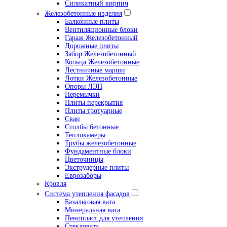
Силикатный кирпич
Железобетонные изделия
Балконные плиты
Вентиляционные блоки
Гараж Железобетонный
Дорожные плиты
Забор Железобетонный
Кольца Железобетонные
Лестничные марши
Лотки Железобетонные
Опоры ЛЭП
Перемычки
Плиты перекрытия
Плиты тротуарные
Сваи
Столбы бетонные
Теплокамеры
Трубы железобетонные
Фундаментные блоки
Цветочницы
Экструдерные плиты
Еврозаборы
Кровля
Система утепления фасадов
Базальтовая вата
Минеральная вата
Пенопласт для утепления
Стекловата