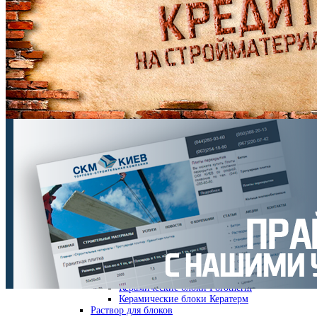
Бетон
М 100
М 150
М 200
М 250
М 350
М 400
М 450
М 500
М 700
Растворы
Гарцовка
Раствор кладочный
Раствор для укладки ФЭМ
Раствор цементный
Раствор цементно-известковый
Раствор штукатурный
Стеновые материалы
Кирпич рядовой
Газоблок
Кирпич клинкерный
Кирпич облицовочный
Кирпич двойной
Керамические блоки
Керамические блоки Porotherm
Керамические блоки Кератерм
Раствор для блоков