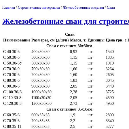
Главная
/
Строительные материалы
/
Железобетонные изделия
/
Сваи
Железобетонные сваи для строите
Сваи
Наименование
Размеры, см (д/ш/в)
Масса, т.
Единицы
Цена грн. с
Сваи с сечением 30х30см.
С 40.30-6
400х30х30
0,93
шт
1540
С 50.30-6
500х30х30
1,15
шт
1885
С 50.30-6У
500х30х30
1,15
шт
1910
С 70.30-9
700х30х30
1,60
шт
3264
С 70.30-6
700х30х30
1,60
шт
2605
С 80.30-6
800х30х30
1,83
шт
3045
С 90.30-6
900х30х30
2,05
шт
3440
С 100.30-6
1000х30х30
2,28
шт
3725
С 110.30-8
1100х30х30
2,05
шт
4590
С 120.30-8
1200х30х30
2,73
шт
4950
Сваи с сечением 35х35см.
С 60.35-6
600х35х35
1,9
шт
2800
С 70.35-6
700х35х35
2,2
шт
3340
С 80.35-11
800х35х35
2,5
шт
5277