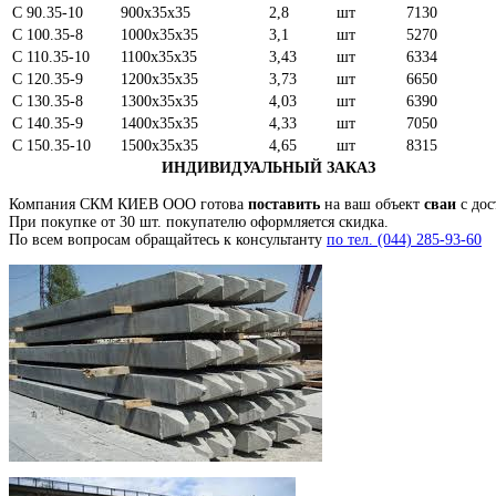
С 90.35-10
900х35х35
2,8
шт
7130
С 100.35-8
1000х35х35
3,1
шт
5270
С 110.35-10
1100х35х35
3,43
шт
6334
С 120.35-9
1200х35х35
3,73
шт
6650
С 130.35-8
1300х35х35
4,03
шт
6390
С 140.35-9
1400х35х35
4,33
шт
7050
С 150.35-10
1500х35х35
4,65
шт
8315
ИНДИВИДУАЛЬНЫЙ ЗАКАЗ
Компания СКМ КИЕВ ООО готова
поставить
на ваш объект
сваи
с дос
При покупке от 30 шт. покупателю оформляется скидка.
По всем вопросам обращайтесь к консультанту
по тел. (044) 285-93-60