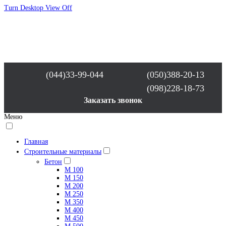
Turn Desktop View Off
(044)33-99-044
(050)388-20-13
(098)228-18-73
Заказать звонок
Меню
Главная
Строительные материалы
Бетон
М 100
М 150
М 200
М 250
М 350
М 400
М 450