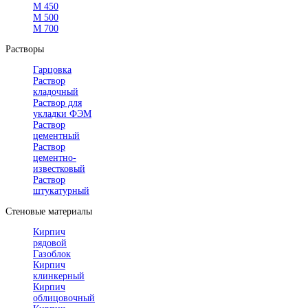
М 450
М 500
М 700
Растворы
Гарцовка
Раствор
кладочный
Раствор для
укладки ФЭМ
Раствор
цементный
Раствор
цементно-
известковый
Раствор
штукатурный
Стеновые материалы
Кирпич
рядовой
Газоблок
Кирпич
клинкерный
Кирпич
облицовочный