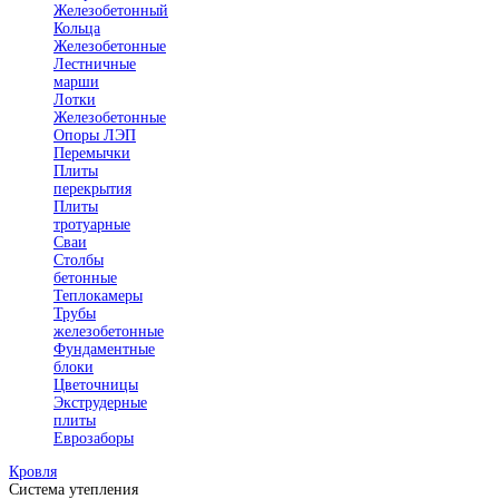
Железобетонный
Кольца
Железобетонные
Лестничные
марши
Лотки
Железобетонные
Опоры ЛЭП
Перемычки
Плиты
перекрытия
Плиты
тротуарные
Сваи
Столбы
бетонные
Теплокамеры
Трубы
железобетонные
Фундаментные
блоки
Цветочницы
Экструдерные
плиты
Еврозаборы
Кровля
Система утепления