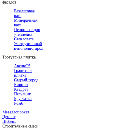
фасадов
Базальтовая
вата
Минеральная
вата
Пенопласт для
утепления
Стекловата
Экструзионный
пенополистирол
Тротуарная плитка
Авеню™
Гранитная
плитка
Старый город
Кирпич
Квадрат
Песчаник
Брусчатка
Ромб
Металлопрокат
Цемент
Щебень
Строительные смеси