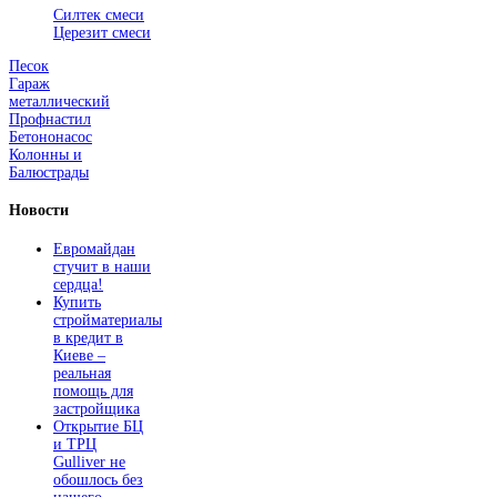
Силтек смеси
Церезит смеси
Песок
Гараж
металлический
Профнастил
Бетононасос
Колонны и
Балюстрады
Новости
Евромайдан
стучит в наши
сердца!
Купить
стройматериалы
в кредит в
Киеве –
реальная
помощь для
застройщика
Открытие БЦ
и ТРЦ
Gulliver не
обошлось без