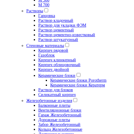
М 500
М 700
Растворы
Гарцовка
Раствор кладочный
Раствор для укладки ФЭМ
Раствор цементный
Раствор цементно-известковый
Раствор штукатурный
Стеновые материалы
Кирпич рядовой
Газоблок
Кирпич клинкерный
Кирпич облицовочный
Кирпич двойной
Керамические блоки
Керамические блоки Porotherm
Керамические блоки Кератерм
Раствор для блоков
Силикатный кирпич
Железобетонные изделия
Балконные плиты
Вентиляционные блоки
Гараж Железобетонный
Дорожные плиты
Забор Железобетонный
Кольца Железобетонные