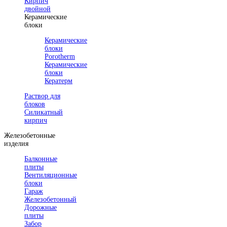
Кирпич
двойной
Керамические
блоки
Керамические
блоки
Porotherm
Керамические
блоки
Кератерм
Раствор для
блоков
Силикатный
кирпич
Железобетонные
изделия
Балконные
плиты
Вентиляционные
блоки
Гараж
Железобетонный
Дорожные
плиты
Забор