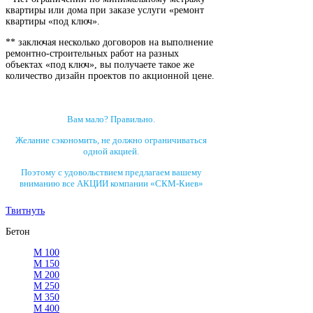
квартиры или дома при заказе услуги «ремонт
квартиры «под ключ».
** заключая несколько договоров на выполнение
ремонтно-строительных работ на разных
объектах «под ключ», вы получаете такое же
количество дизайн проектов по акционной цене.
Вам мало? Правильно.
Желание сэкономить, не должно ограничиваться
одной акцией.
Поэтому с удовольствием предлагаем вашему
вниманию все АКЦИИ компании «СКМ-Киев»
Твитнуть
Бетон
М 100
М 150
М 200
М 250
М 350
М 400