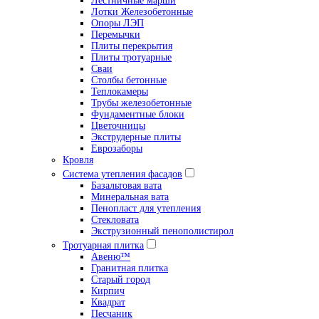
Лестничные марши
Лотки Железобетонные
Опоры ЛЭП
Перемычки
Плиты перекрытия
Плиты тротуарные
Сваи
Столбы бетонные
Теплокамеры
Трубы железобетонные
Фундаментные блоки
Цветочницы
Экструдерные плиты
Еврозаборы
Кровля
Система утепления фасадов
Базальтовая вата
Минеральная вата
Пенопласт для утепления
Стекловата
Экструзионный пенополистирол
Тротуарная плитка
Авеню™
Гранитная плитка
Старый город
Кирпич
Квадрат
Песчаник