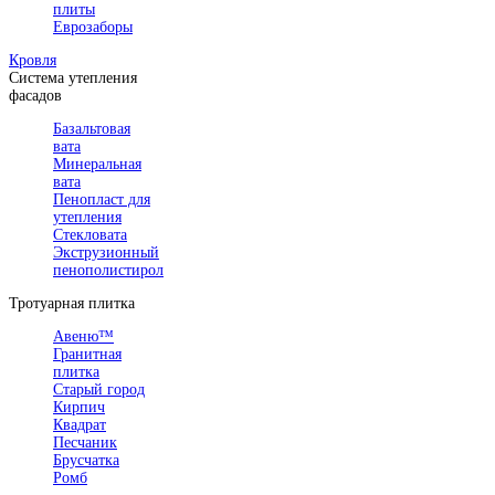
плиты
Еврозаборы
Кровля
Система утепления
фасадов
Базальтовая
вата
Минеральная
вата
Пенопласт для
утепления
Стекловата
Экструзионный
пенополистирол
Тротуарная плитка
Авеню™
Гранитная
плитка
Старый город
Кирпич
Квадрат
Песчаник
Брусчатка
Ромб