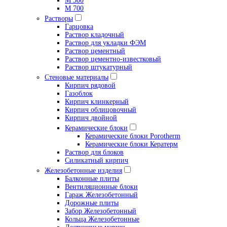
М 500
М 700
Растворы
Гарцовка
Раствор кладочный
Раствор для укладки ФЭМ
Раствор цементный
Раствор цементно-известковый
Раствор штукатурный
Стеновые материалы
Кирпич рядовой
Газоблок
Кирпич клинкерный
Кирпич облицовочный
Кирпич двойной
Керамические блоки
Керамические блоки Porotherm
Керамические блоки Кератерм
Раствор для блоков
Силикатный кирпич
Железобетонные изделия
Балконные плиты
Вентиляционные блоки
Гараж Железобетонный
Дорожные плиты
Забор Железобетонный
Кольца Железобетонные