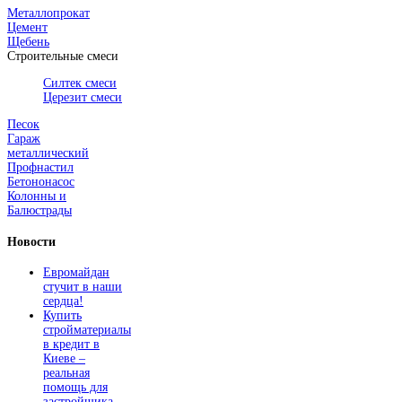
Металлопрокат
Цемент
Щебень
Строительные смеси
Силтек смеси
Церезит смеси
Песок
Гараж
металлический
Профнастил
Бетононасос
Колонны и
Балюстрады
Новости
Евромайдан
стучит в наши
сердца!
Купить
стройматериалы
в кредит в
Киеве –
реальная
помощь для
застройщика