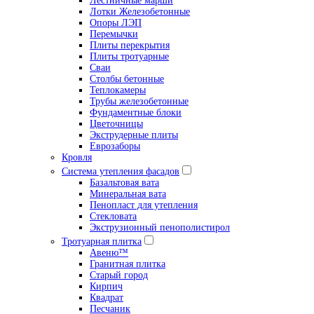
Лестничные марши
Лотки Железобетонные
Опоры ЛЭП
Перемычки
Плиты перекрытия
Плиты тротуарные
Сваи
Столбы бетонные
Теплокамеры
Трубы железобетонные
Фундаментные блоки
Цветочницы
Экструдерные плиты
Еврозаборы
Кровля
Система утепления фасадов
Базальтовая вата
Минеральная вата
Пенопласт для утепления
Стекловата
Экструзионный пенополистирол
Тротуарная плитка
Авеню™
Гранитная плитка
Старый город
Кирпич
Квадрат
Песчаник