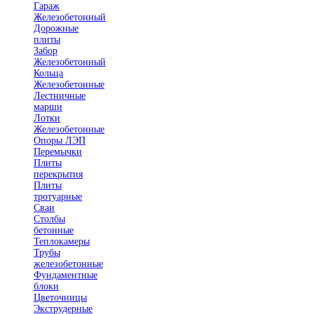
Гараж
Железобетонный
Дорожные
плиты
Забор
Железобетонный
Кольца
Железобетонные
Лестничные
марши
Лотки
Железобетонные
Опоры ЛЭП
Перемычки
Плиты
перекрытия
Плиты
тротуарные
Сваи
Столбы
бетонные
Теплокамеры
Трубы
железобетонные
Фундаментные
блоки
Цветочницы
Экструдерные