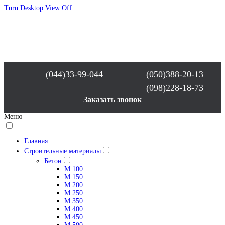
Turn Desktop View Off
(044)33-99-044
(050)388-20-13
(098)228-18-73
Заказать звонок
Меню
Главная
Строительные материалы
Бетон
М 100
М 150
М 200
М 250
М 350
М 400
М 450