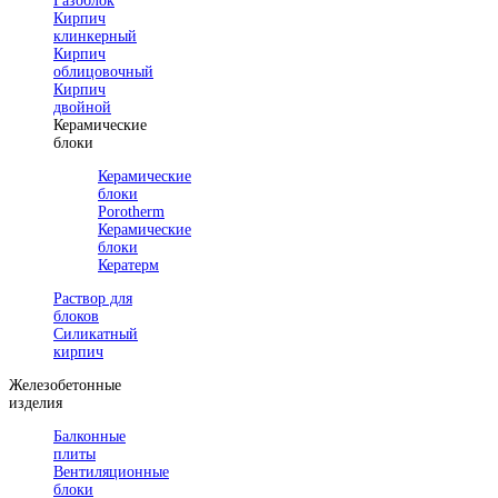
Газоблок
Кирпич
клинкерный
Кирпич
облицовочный
Кирпич
двойной
Керамические
блоки
Керамические
блоки
Porotherm
Керамические
блоки
Кератерм
Раствор для
блоков
Силикатный
кирпич
Железобетонные
изделия
Балконные
плиты
Вентиляционные
блоки