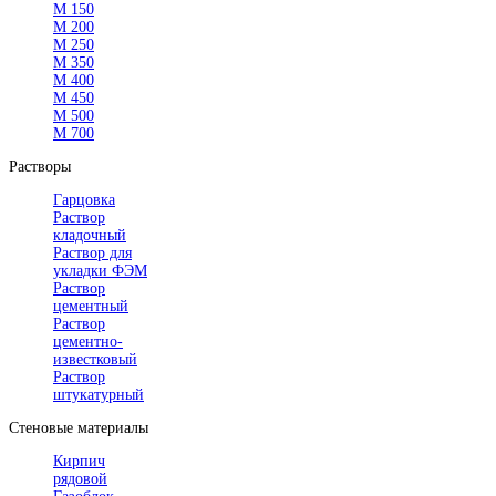
М 150
М 200
М 250
М 350
М 400
М 450
М 500
М 700
Растворы
Гарцовка
Раствор
кладочный
Раствор для
укладки ФЭМ
Раствор
цементный
Раствор
цементно-
известковый
Раствор
штукатурный
Стеновые материалы
Кирпич
рядовой