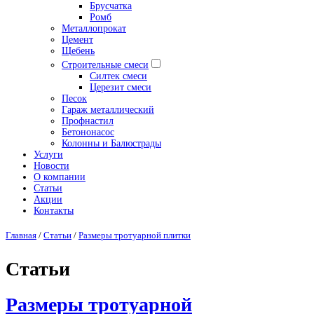
Брусчатка
Ромб
Металлопрокат
Цемент
Щебень
Строительные смеси
Силтек смеси
Церезит смеси
Песок
Гараж металлический
Профнастил
Бетононасос
Колонны и Балюстрады
Услуги
Новости
О компании
Статьи
Акции
Контакты
Главная
/
Статьи
/
Размеры тротуарной плитки
Статьи
Размеры тротуарной