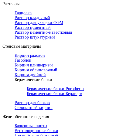
Растворы
Гарцовка
Раствор кладочный
Раствор для укладки ФЭМ
Раствор цементный
Раствор цементно-известковый
Раствор штукатурный
Стеновые материалы
Кирпич рядовой
Газоблок
Кирпич клинкерный
Кирпич облицовочный
Кирпич двойной
Керамические блоки
Керамические блоки Porotherm
Керамические блоки Кератерм
Раствор для блоков
Силикатный кирпич
Железобетонные изделия
Балконные плиты
Вентиляционные блоки
Гараж Железобетонный