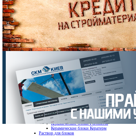
Бетон
М 100
М 150
М 200
М 250
М 350
М 400
М 450
М 500
М 700
Растворы
Гарцовка
Раствор кладочный
Раствор для укладки ФЭМ
Раствор цементный
Раствор цементно-известковый
Раствор штукатурный
Стеновые материалы
Кирпич рядовой
Газоблок
Кирпич клинкерный
Кирпич облицовочный
Кирпич двойной
Керамические блоки
Керамические блоки Porotherm
Керамические блоки Кератерм
Раствор для блоков