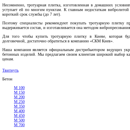
Несомненно, тротуарная плитка, изготовленная в домашних условиях
уступает ей по многим пунктам. К главным недостаткам вибролитой 
короткий срок службы (до 7 лет).
Поэтому специалисты рекомендуют покупать тротуарную плитку пр
выдерживается состав, и изготавливается она методом вибропресования
Для того чтобы купить тротуарную плитку в Киеве, которая буд
долговечной, достаточно обратиться в компанию «СКМ Киев».
Наша компания является официальным дистрибьютором ведущих укр
бетонных изделий. Мы предлагаем своим клиентам широкий выбор к
ценам.
Твитнуть
Бетон
М 100
М 150
М 200
М 250
М 350
М 400
М 450
М 500
М 700