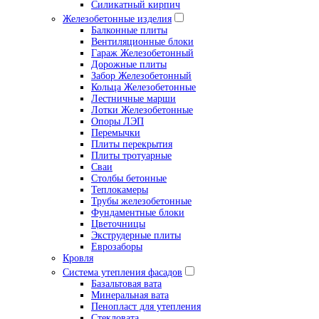
Силикатный кирпич
Железобетонные изделия
Балконные плиты
Вентиляционные блоки
Гараж Железобетонный
Дорожные плиты
Забор Железобетонный
Кольца Железобетонные
Лестничные марши
Лотки Железобетонные
Опоры ЛЭП
Перемычки
Плиты перекрытия
Плиты тротуарные
Сваи
Столбы бетонные
Теплокамеры
Трубы железобетонные
Фундаментные блоки
Цветочницы
Экструдерные плиты
Еврозаборы
Кровля
Система утепления фасадов
Базальтовая вата
Минеральная вата
Пенопласт для утепления
Стекловата