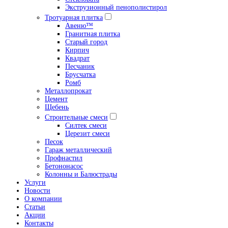
Экструзионный пенополистирол
Тротуарная плитка
Авеню™
Гранитная плитка
Старый город
Кирпич
Квадрат
Песчаник
Брусчатка
Ромб
Металлопрокат
Цемент
Щебень
Строительные смеси
Силтек смеси
Церезит смеси
Песок
Гараж металлический
Профнастил
Бетононасос
Колонны и Балюстрады
Услуги
Новости
О компании
Статьи
Акции
Контакты