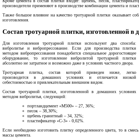
Кроме цемента в состав плитки входят: щебень, песок, пластификато
производители применяют в производстве комбинации цемента и плас
Также большое влияние на качество тротуарной плитки оказывает соб
изготовления.
Состав тротуарной плитки, изготовленной в
Для изготовления тротуарной плитки используют два способа:
вибролитье и вибропрессование. Если для производства плитки
методом вибропрессования понадобится специальное дорогостоящее
оборудование, то изготовление вибролитой тротуарной плитки
абсолютно не затратное и возможно даже в условиях частного двора.
Тротуарная плитка, состав которой приведен ниже, легко
производится в домашних условиях и отличается низкой
себестоимостью и привлекательным внешним видом.
Состав тротуарной плитки, изготовленной в домашних условиях
методом вибролитья, следующий:
портландцемент «М500» – 27, 36%;
песок – 38,30%;
щебень гранитный – 34, 32%;
пластификатор «С-3» - 0,02%.
Если необходимо изготовить плитку определенного цвета, то в смесь
массы цемента.