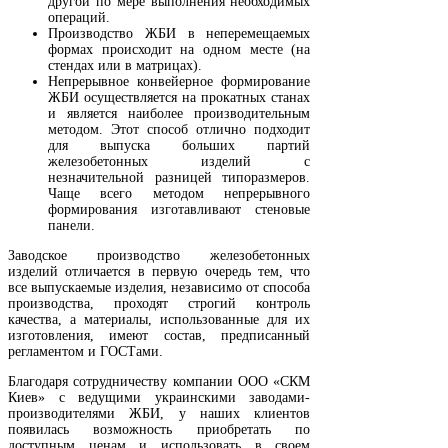
другой по мере выполнения необходимых
операций.
Производство ЖБИ в неперемещаемых
формах происходит на одном месте (на
стендах или в матрицах).
Непрерывное конвейерное формирование
ЖБИ осуществляется на прокатных станах
и является наиболее производительным
методом. Этот способ отлично подходит
для выпуска больших партий
железобетонных изделий с
незначительной разницей типоразмеров.
Чаще всего методом непрерывного
формирования изготавливают стеновые
панели.
Заводское производство железобетонных
изделий отличается в первую очередь тем, что
все выпускаемые изделия, независимо от способа
производства, проходят строгий контроль
качества, а материалы, использованные для их
изготовления, имеют состав, предписанный
регламентом и ГОСТами.
Благодаря сотрудничеству компании ООО «СКМ
Киев» с ведущими украинскими заводами-
производителями ЖБИ, у наших клиентов
появилась возможность приобретать по
доступным ценам и использовать в своем