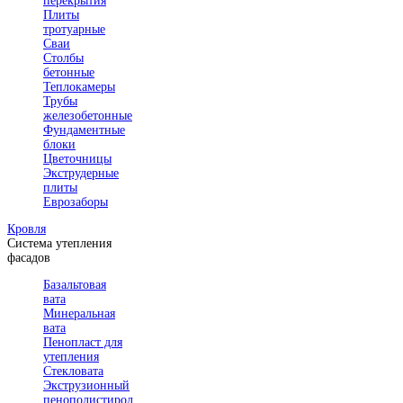
перекрытия
Плиты
тротуарные
Сваи
Столбы
бетонные
Теплокамеры
Трубы
железобетонные
Фундаментные
блоки
Цветочницы
Экструдерные
плиты
Еврозаборы
Кровля
Система утепления
фасадов
Базальтовая
вата
Минеральная
вата
Пенопласт для
утепления
Стекловата
Экструзионный
пенополистирол