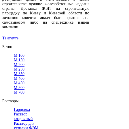
строительстве лучшие железобетонные изделия
страны. Доставка ЖБИ на строительную
площадку по Киеву и Киевской области по
желанию клиента может быть организована
самовывозом либо на спецтехнике нашей
компании.
Твитнуть
Бетон
М 100
М 150
М 200
М 250
М 350
М 400
М 450
М 500
М 700
Растворы
Гарцовка
Раствор
кладочный
Раствор для
укладки ФЭМ