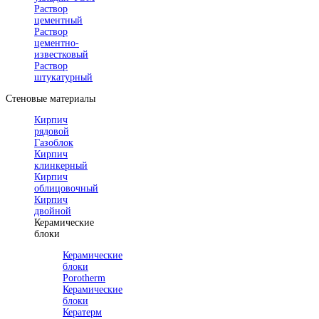
Раствор
цементный
Раствор
цементно-
известковый
Раствор
штукатурный
Стеновые материалы
Кирпич
рядовой
Газоблок
Кирпич
клинкерный
Кирпич
облицовочный
Кирпич
двойной
Керамические
блоки
Керамические
блоки
Porotherm
Керамические
блоки
Кератерм