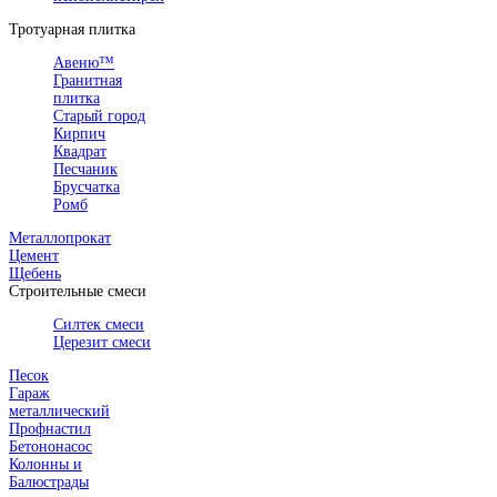
Тротуарная плитка
Авеню™
Гранитная
плитка
Старый город
Кирпич
Квадрат
Песчаник
Брусчатка
Ромб
Металлопрокат
Цемент
Щебень
Строительные смеси
Силтек смеси
Церезит смеси
Песок
Гараж
металлический
Профнастил
Бетононасос
Колонны и
Балюстрады