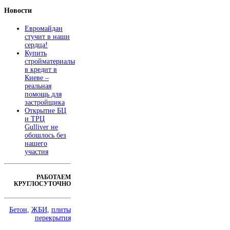
Новости
Евромайдан
стучит в наши
сердца!
Купить
стройматериалы
в кредит в
Киеве –
реальная
помощь для
застройщика
Открытие БЦ
и ТРЦ
Gulliver не
обошлось без
нашего
участия
РАБОТАЕМ
КРУГЛОСУТОЧНО
Бетон
,
ЖБИ
,
плиты
перекрытия