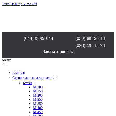
Turn Desktop View Off
(044)33-99-044
(050)388-20-13
(098)228-18-73
Заказать звонок
Меню
Главная
Строительные материалы
Бетон
М 100
М 150
М 200
М 250
М 350
М 400
М 450