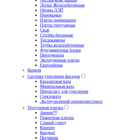
Лестничные марши
Лотки Железобетонные
Опоры ЛЭП
Перемычки
Плиты перекрытия
Плиты тротуарные
Сваи
Столбы бетонные
Теплокамеры
Трубы железобетонные
Фундаментные блоки
Цветочницы
Экструдерные плиты
Еврозаборы
Кровля
Система утепления фасадов
Базальтовая вата
Минеральная вата
Пенопласт для утепления
Стекловата
Экструзионный пенополистирол
Тротуарная плитка
Авеню™
Гранитная плитка
Старый город
Кирпич
Квадрат
Песчаник