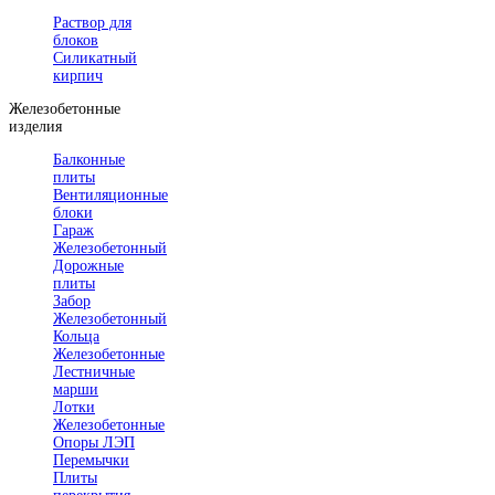
Раствор для
блоков
Силикатный
кирпич
Железобетонные
изделия
Балконные
плиты
Вентиляционные
блоки
Гараж
Железобетонный
Дорожные
плиты
Забор
Железобетонный
Кольца
Железобетонные
Лестничные
марши
Лотки
Железобетонные
Опоры ЛЭП
Перемычки
Плиты