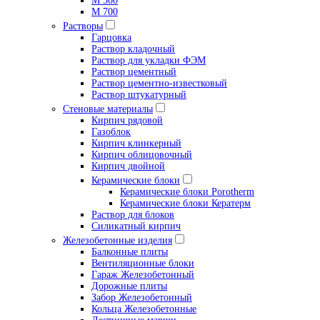
М 500
М 700
Растворы
Гарцовка
Раствор кладочный
Раствор для укладки ФЭМ
Раствор цементный
Раствор цементно-известковый
Раствор штукатурный
Стеновые материалы
Кирпич рядовой
Газоблок
Кирпич клинкерный
Кирпич облицовочный
Кирпич двойной
Керамические блоки
Керамические блоки Porotherm
Керамические блоки Кератерм
Раствор для блоков
Силикатный кирпич
Железобетонные изделия
Балконные плиты
Вентиляционные блоки
Гараж Железобетонный
Дорожные плиты
Забор Железобетонный
Кольца Железобетонные