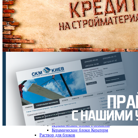
Бетон
М 100
М 150
М 200
М 250
М 350
М 400
М 450
М 500
М 700
Растворы
Гарцовка
Раствор кладочный
Раствор для укладки ФЭМ
Раствор цементный
Раствор цементно-известковый
Раствор штукатурный
Стеновые материалы
Кирпич рядовой
Газоблок
Кирпич клинкерный
Кирпич облицовочный
Кирпич двойной
Керамические блоки
Керамические блоки Porotherm
Керамические блоки Кератерм
Раствор для блоков