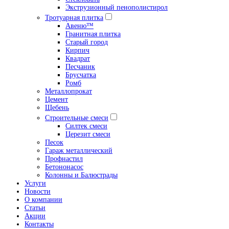
Экструзионный пенополистирол
Тротуарная плитка
Авеню™
Гранитная плитка
Старый город
Кирпич
Квадрат
Песчаник
Брусчатка
Ромб
Металлопрокат
Цемент
Щебень
Строительные смеси
Силтек смеси
Церезит смеси
Песок
Гараж металлический
Профнастил
Бетононасос
Колонны и Балюстрады
Услуги
Новости
О компании
Статьи
Акции
Контакты