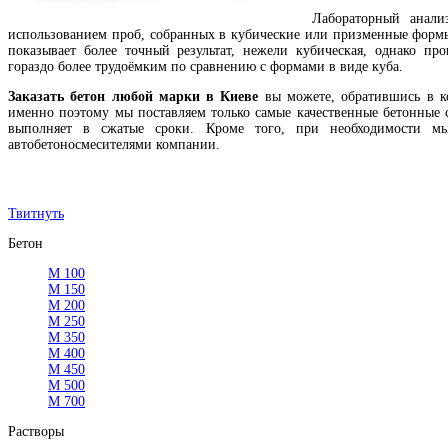
Лабораторный анал
использованием проб, собранных в кубические или призменные формы
показывает более точный результат, нежели кубическая, однако пр
гораздо более трудоёмким по сравнению с формами в виде куба.
Заказать бетон любой марки в Киеве
вы можете, обратившись в 
именно поэтому мы поставляем только самые качественные бетонные с
выполняет в сжатые сроки. Кроме того, при необходимости 
автобетоносмесителями компании.
Твитнуть
Бетон
М 100
М 150
М 200
М 250
М 350
М 400
М 450
М 500
М 700
Растворы