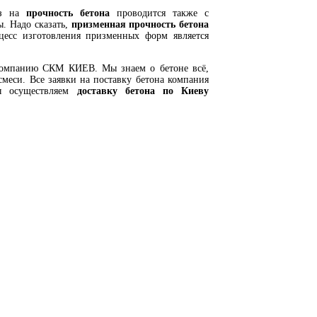
из на
прочность бетона
проводится также с
. Надо сказать,
призменная прочность бетона
оцесс изготовления призменных форм является
компанию СКМ КИЕВ. Мы знаем о бетоне всё,
меси. Все заявки на поставку бетона компания
мы осуществляем
доставку бетона по Киеву