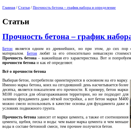
Главная
/
Статьи
/
Прочность бетона – график набора и определение
Статьи
Прочность бетона – график набора
Бетон
является одним из древнейших, но при этом, до сих пор 
материалом.
Бетон
любят за его относительно невысокую стоимость
Прочность бетона
– важнейшая его характеристика. Вот и попробуем
прочности бетона
и как её определяют.
Всё о прочности бетона
Выбирая бетон, потребители ориентируются в основном на его марку.
Именно марка бетона, коих на сегодняшний день насчитывается более
десятка, является показателем его прочности. К примеру, бетон марки
М100 годится для облагораживания территории, но не подходит для
заливки фундамента даже лёгкой постройки, а вот бетон марки М400
можно смело использовать в качестве основы для фундамента даже в
условиях подвижного грунта.
Прочность бетона
зависит от марки цемента, а также от соотношения
цемента, щебня, песка и воды: чем выше марка цемента и чем меньше
воды в составе бетонной смеси, тем прочнее получится бетон.