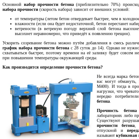
Основной
набор прочности бетона
(приблизительно 70%) происхо
набора прочности
(скорость набора) зависит от внешних условий:
от температуры (летом бетон отвердевает быстрее, чем в холодное
влажности (если она будет недостаточной, бетон перестанет наби
ветрености (в ветреную погоду верхний слой бетона высохн
высохнет неравномерно, что приведёт к появлению трещин).
Ускорить созревание бетона можно путём добавления в смесь различ
график набора прочности бетона
с 28 суток до 14). Однако не нужно
схватываться быстрее, поэтому времени на её заливку будет совсем 
при повышении температуры окружающей среды.
Как производится определение прочности бетона?
Не всегда марка бетон
вас могут обмануть,
М400). И тогда в пр
нагрузки, что чрева
нередко потребите
бетона
.
Прочность бетон
лабораториях либо п
Существуют разруш
прочности бетона
,
отпускной и
пере
называют
кубиковая 