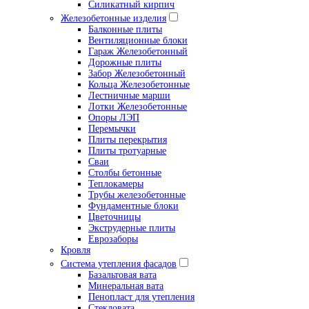
Силикатный кирпич
Железобетонные изделия
Балконные плиты
Вентиляционные блоки
Гараж Железобетонный
Дорожные плиты
Забор Железобетонный
Кольца Железобетонные
Лестничные марши
Лотки Железобетонные
Опоры ЛЭП
Перемычки
Плиты перекрытия
Плиты тротуарные
Сваи
Столбы бетонные
Теплокамеры
Трубы железобетонные
Фундаментные блоки
Цветочницы
Экструдерные плиты
Еврозаборы
Кровля
Система утепления фасадов
Базальтовая вата
Минеральная вата
Пенопласт для утепления
Стекловата