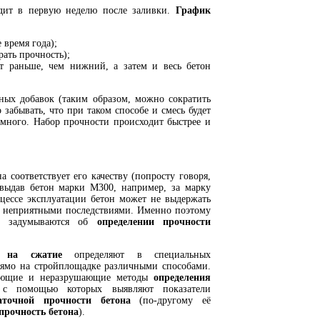
дит в первую неделю после заливки.
График
 время года);
рать прочность);
ет раньше, чем нижний, а затем и весь бетон
ных добавок (таким образом, можно сократить
 забывать, что при таком способе и смесь будет
немного. Набор прочности происходит быстрее и
а соответствует его качеству (попросту говоря,
 выдав бетон марки М300, например, за марку
оцессе эксплуатации бетон может не выдержать
то неприятными последствиями. Именно поэтому
ли задумываются об
определении прочности
а на сжатие
определяют в специальных
рямо на стройплощадке различными способами.
ающие и неразрушающие методы
определения
 с помощью которых выявляют показатели
даточной прочности бетона
(по-другому её
прочность бетона
).